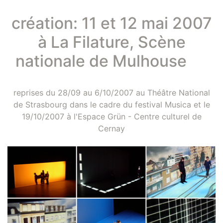
création: 11 et 12 mai 2007
à La Filature, Scène
nationale de Mulhouse
reprises du 28/09 au 6/10/2007 au Théâtre National
de Strasbourg dans le cadre du festival Musica et le
19/10/2007 à l'Espace Grün - Centre culturel de
Cernay