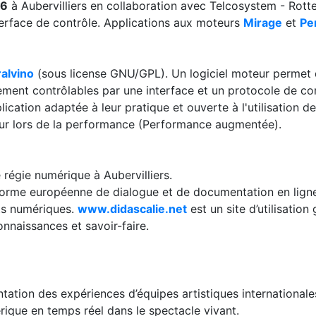
#6
à Aubervilliers en collaboration avec Telcosystem - Rot
terface de contrôle. Applications aux moteurs
Mirage
et
Pe
alvino
(sous license GNU/GPL). Un logiciel moteur permet
ment contrôlables par une interface et un protocole de co
ication adaptée à leur pratique et ouverte à l'utilisation d
eur lors de la performance (Performance augmentée).
e régie numérique à Aubervilliers.
forme européenne de dialogue et de documentation en ligne 
ts numériques.
www.didascalie.net
est un site d’utilisation
onnaissances et savoir-faire.
ation des expériences d’équipes artistiques international
ique en temps réel dans le spectacle vivant.